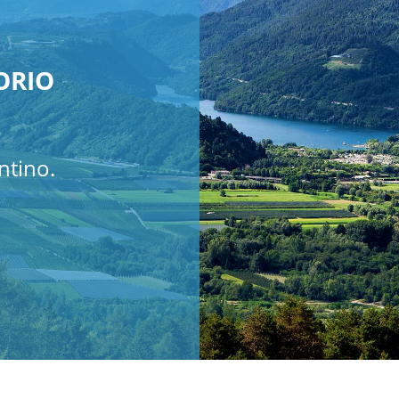
ORIO
r
tino.​