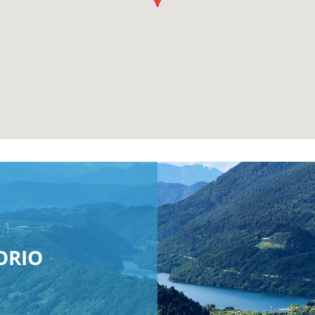
ORIO
r