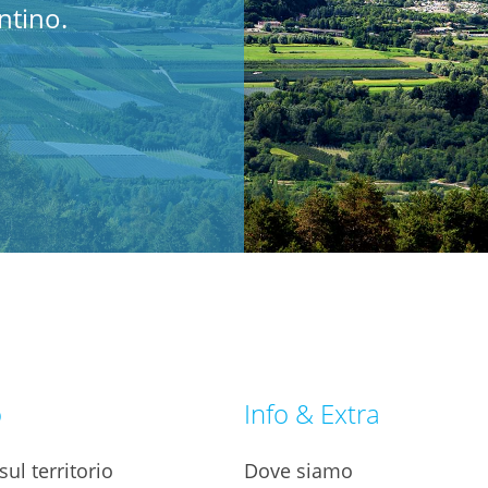
tino.​
o
Info & Extra
ul territorio
Dove siamo