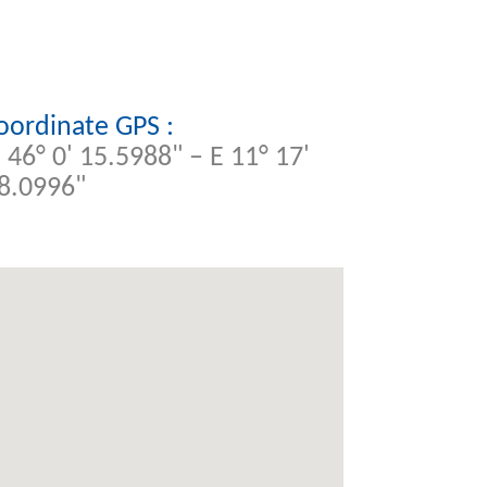
oordinate GPS :
 46° 0' 15.5988" – E 11° 17'
8.0996"