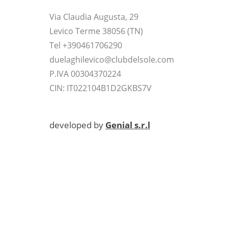
Via Claudia Augusta, 29
Levico Terme 38056 (TN)
Tel +390461706290
duelaghilevico@clubdelsole.com
P.IVA 00304370224
CIN: IT022104B1D2GKBS7V
developed by
Genial s.r.l