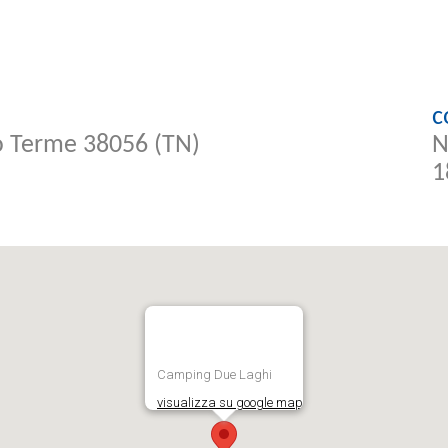
c
co Terme 38056 (TN)
N
1
Camping Due Laghi
visualizza su google map